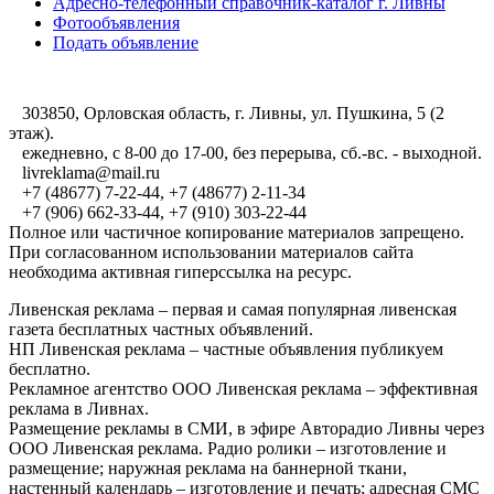
Адресно-телефонный справочник-каталог г. Ливны
Фотообъявления
Подать объявление
303850, Орловская область, г. Ливны, ул. Пушкина, 5 (2
этаж).
ежедневно, с 8-00 до 17-00, без перерыва, сб.-вс. - выходной.
livreklama@mail.ru
+7 (48677) 7-22-44, +7 (48677) 2-11-34
+7 (906) 662-33-44, +7 (910) 303-22-44
Полное или частичное копирование материалов запрещено.
При согласованном использовании материалов сайта
необходима активная гиперссылка на ресурс.
Ливенская реклама – первая и самая популярная ливенская
газета бесплатных частных объявлений.
НП Ливенская реклама – частные объявления публикуем
бесплатно.
Рекламное агентство ООО Ливенская реклама – эффективная
реклама в Ливнах.
Размещение рекламы в СМИ, в эфире Авторадио Ливны через
ООО Ливенская реклама. Радио ролики – изготовление и
размещение; наружная реклама на баннерной ткани,
настенный календарь – изготовление и печать; адресная СМС