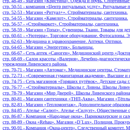
стр. 48-49 - Магазин «Кристина». Одежда и обувь. Спортивны
стр. 50-51 - компания «Центр ритуальных услуг». Ритуальные
стр. 52-53 - Магазин «Ритуал+». Стройматериалы, сантехника.
стр. 54-55 - Магазин «Камелот». Стройматериалы, сантехника.
стр. 56-57 - «Строймаркет». Стройматериалы, сантехника.
стр. 58-59 - Магазин «Топаз». Сувениры. Ткани. Товары для дет
стр. 60-61 - «Уютерра». Торговое оборудование. Фотосалоны. Э
стр. 62-63 - Медицина и здравоохранение. Аптеки. Оптики.
стр. 64-65 - Магазин «Энергетик». Больницы.
стр. 66-67 - Сеть аптек «Саноген». Медицинский центр «Докт
стр. 68-69 - Салон красоты «Валерия». Лечебно-диагностичес
учреждения Ливенского района.
стр. 70-71 - Магазин «Автомаг». Медицинские центры. Стомат
стр. 72-73 - «Современная гуманитарная академия». Высшие и 
стр. 74-75 - Сеть магазинов «Горящих путёвок». Детские сады
стр. 76-77 - «Стройматериалы». Школы г. Ливны. Школы Ливен
стр. 78-79 - Магазин «Мир Дверей». Школы Ливенского района
стр. 80-81 - Магазин сантехники «ТНП-Аква». Магазин «Тёп
стр. 82-83 - Магазин «Тепломонтаж». Дополнительное образов
стр. 84-85 - Ателье «Салют». Ателье «Силуэт». Общественные 
стр. 86-87 - Компания «Народные окна». Парикмахерские и са
стр. 88-89 - Окна «Rehau». Магазин «D`Lux». Полиция. Прокур
стр. 90-91 - Компания «Окна-центр». Следственный комитет