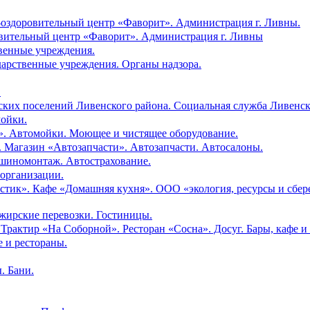
о-оздоровительный центр «Фаворит». Администрация г. Ливны.
ровительный центр «Фаворит». Администрация г. Ливны
твенные учреждения.
ударственные учреждения. Органы надзора.
.
ских поселений Ливенского района. Социальная служба Ливенск
мойки.
r». Автомойки. Моющее и чистящее оборудование.
o». Магазин «Автозапчасти». Автозапчасти. Автосалоны.
 шиномонтаж. Автострахование.
 организации.
стик». Кафе «Домашняя кухня». ООО «экология, ресурсы и сбер
ажирские перевозки. Гостиницы.
 Трактир «На Соборной». Ресторан «Сосна». Досуг. Бары, кафе и
е и рестораны.
. Бани.