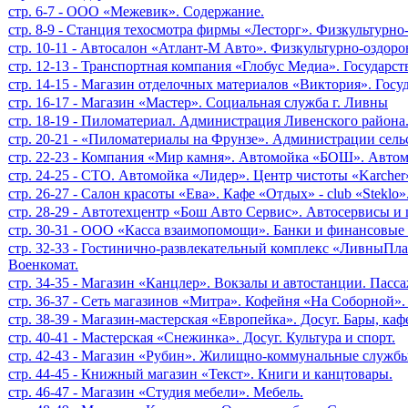
стр. 6-7 - ООО «Межевик». Содержание.
стр. 8-9 - Станция техосмотра фирмы «Лесторг». Физкультурн
стр. 10-11 - Автосалон «Атлант-М Авто». Физкультурно-оздо
стр. 12-13 - Транспортная компания «Глобус Медиа». Государс
стр. 14-15 - Магазин отделочных материалов «Виктория». Гос
стр. 16-17 - Магазин «Мастер». Социальная служба г. Ливны
стр. 18-19 - Пиломатериал. Администрация Ливенского района
стр. 20-21 - «Пиломатериалы на Фрунзе». Администрации сель
стр. 22-23 - Компания «Мир камня». Автомойка «БОШ». Авто
стр. 24-25 - СТО. Автомойка «Лидер». Центр чистоты «Karche
стр. 26-27 - Салон красоты «Ева». Кафе «Отдых» - club «Stekl
стр. 28-29 - Автотехцентр «Бош Авто Сервис». Автосервисы и
стр. 30-31 - ООО «Касса взаимопомощи». Банки и финансовые
стр. 32-33 - Гостинично-развлекательный комплекс «ЛивныПла
Военкомат.
стр. 34-35 - Магазин «Канцлер». Вокзалы и автостанции. Пасс
стр. 36-37 - Сеть магазинов «Митра». Кофейня «На Соборной».
стр. 38-39 - Магазин-мастерская «Европейка». Досуг. Бары, каф
стр. 40-41 - Мастерская «Снежинка». Досуг. Культура и спорт.
стр. 42-43 - Магазин «Рубин». Жилищно-коммунальные службы
стр. 44-45 - Книжный магазин «Текст». Книги и канцтовары.
стр. 46-47 - Магазин «Студия мебели». Мебель.