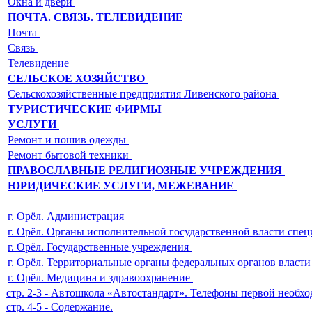
Окна и двери
ПОЧТА. СВЯЗЬ. ТЕЛЕВИДЕНИЕ
Почта
Связь
Телевидение
СЕЛЬСКОЕ ХОЗЯЙСТВО
Сельскохозяйственные предприятия Ливенского района
ТУРИСТИЧЕСКИЕ ФИРМЫ
УСЛУГИ
Ремонт и пошив одежды
Ремонт бытовой техники
ПРАВОСЛАВНЫЕ РЕЛИГИОЗНЫЕ УЧРЕЖДЕНИЯ
ЮРИДИЧЕСКИЕ УСЛУГИ, МЕЖЕВАНИЕ
г. Орёл. Администрация
г. Орёл. Органы исполнительной государственной власти спе
г. Орёл. Государственные учреждения
г. Орёл. Территориальные органы федеральных органов власт
г. Орёл. Медицина и здравоохранение
стр. 2-3 - Автошкола «Автостандарт». Телефоны первой необхо
стр. 4-5 - Содержание.