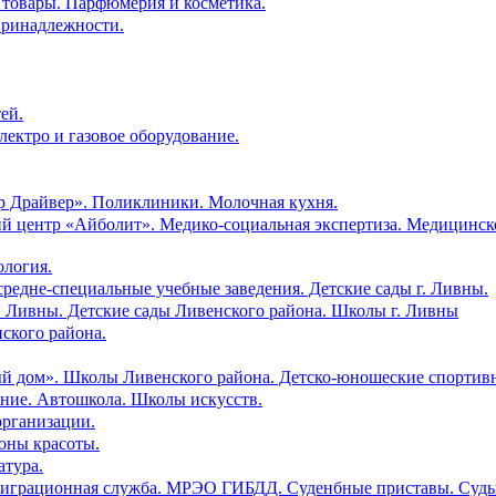
е товары. Парфюмерия и косметика.
 принадлежности.
ей.
лектро и газовое оборудование.
ор Драйвер». Поликлиники. Молочная кухня.
кий центр «Айболит». Медико-социальная экспертиза. Медицинс
ология.
средне-специальные учебные заведения. Детские сады г. Ливны.
 г. Ливны. Детские сады Ливенского района. Школы г. Ливны
ского района.
лый дом». Школы Ливенского района. Детско-юношеские спортив
ание. Автошкола. Школы искусств.
организации.
лоны красоты.
атура.
. Миграционная служба. МРЭО ГИБДД. Суденбные приставы. Суды