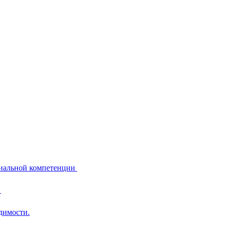
циальной компетенции
и
димости.